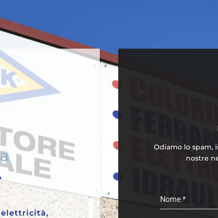
Odiamo lo spam, isc
nostre ne
A
Nome
*
elettricità,