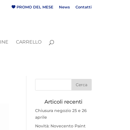
P
R
O
M
O
D
E
L
M
E
S
E
News
Contatti
INE
CARRELLO
Articoli recenti
Chiusura negozio 25 e 26
aprile
Novità: Novecento Paint