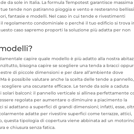
de da sole in Italia. La formula Tempotest garantisce massima
Le tue tende non patiranno pioggia e vento e resteranno bellis
olori, fantasie e modelli. Nel caso in cui tende e rivestimenti
il regolamento condominiale o perché il tuo edificio si trova i
questo caso sapremo proporti la soluzione più adatta per non
 modelli?
ndamentale capire quale modello è più adatto alla nostra abita
anzitutto, bisogna capire se scegliere una tenda a bracci oppur
nestre di piccole dimensioni e per dare all’ambiente dove
Ma è possibile valutare anche la scelta delle tende a pannello,
 scegliere una oscurante efficace. Le tende da sole a caduta
 solari balconi: il pannello verticale si allinea perfettamente c
può essere regolata per aumentare o diminuire a piacimento la
i si adattano a superfici di grandi dimensioni; infatti, esse, olt
icolarmente adatte per rivestire superfici come terrazze, attici,
so, questa tipologia di copertura viene abbinata ad un motorin
a e chiusura senza fatica.