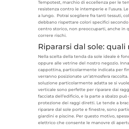
Tempotest, marchio di eccellenza per le ten
resistenza contro le intemperie e l’usura. 
a lungo. Potrai scegliere fra tanti tessuti, c
debbano rispettare colori specifici secondo 
centro storico, non preoccuparti, anche in 
correre rischi.
Ripararsi dal sole: quali
Nella scelta della tenda da sole ideale è fo
oppure alle vetrine del nostro negozio. Inn
cappottina, particolarmente indicata per fi
verranno posizionate un’atmosfera raccolta. 
soluzione particolarmente adatta se si vuole
verticale sono perfette per riparare dai raggi
facciata dell’edificio, e la parte a sbalzo 
protezione dei raggi diretti. Le tende a bracc
riparare dal sole porte e finestre, sono part
giardini e piscine. Per questo motivo, spes
elettrico che consente le manovre di apertur