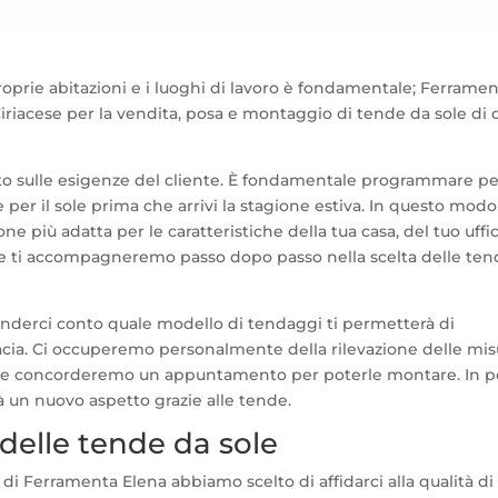
proprie abitazioni e i luoghi di lavoro è fondamentale; Ferrame
Ciriacese per la vendita, posa e montaggio di tende da sole di 
zato sulle esigenze del cliente. È fondamentale programmare pe
per il sole prima che arrivi la stagione estiva. In questo modo
one più adatta per le caratteristiche della tua casa, del tuo uffic
caso e ti accompagneremo passo dopo passo nella scelta delle te
enderci conto quale modello di tendaggi ti permetterà di
acia. Ci occuperemo personalmente della rilevazione delle mis
nde e concorderemo un appuntamento per poterle montare. In 
à un nuovo aspetto grazie alle tende.
delle tende da sole
i di Ferramenta Elena abbiamo scelto di affidarci alla qualità di