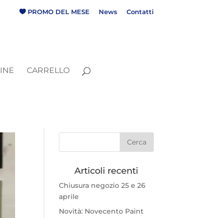
P
R
O
M
O
D
E
L
M
E
S
E
News
Contatti
INE
CARRELLO
Articoli recenti
Chiusura negozio 25 e 26
aprile
Novità: Novecento Paint