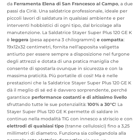
da
Ferramenta Elena di San Francesco al Campo
, a due
passi da Ciriè. Una saldatrice professionale, ideale per
piccoli lavori di saldatura in qualsiasi ambiente e per
interventi hobbistici di ogni tipo, dal bricolage alla
manutenzione. La Saldatrice Stayer Super Plus 120 GE K
è
leggera
(pesa appena 3 chilogrammi)
e compatta
:
19x12x32 centimetri, fornita nell’apposita valigetta
antiurto per essere sempre a disposizione nel furgone
degli attrezzi e dotata di una pratica maniglia che
consente di spostarla ovunque in sicurezza e con la
massima praticità. Più portatile di così! Ma è nelle
prestazioni che la Saldatrice Stayer Super Plus 120 GE K
dà il meglio di sé ed è davvero sorprendente, perché
garantisce
performance costanti e di altissimo livello
sfruttando tutte le sue potenzialità:
100% a 30°C
! La
Stayer Super Plus 120 GE K permette di saldare in
continuo nella modalità TIG con innesco a striscio e con
elettrodi di qualsiasi tipo
(tranne cellulosici) fino a 3,25
millimetri di diametro. Funziona sia collegandola alla