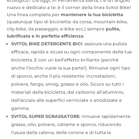
ecologico? Da oggi, in Ferramenta Elena, c’è un angolo
nuovo e dedicato a te: è il corner della linea Svitol Bike!
Una linea completa per
mantenere la tua bicicletta
(qualunque tipo di bicicletta: da corsa, mountain-bike,
city-bike, da passeggio, e-bike ecc.) sempre
pulita,
lubrificata e in perfetta efficienza
.
SVITOL BIKE DETERGENTE BICI
: assicura una pulizia
efficace, rapida e sicura su ogni componente della tua
bicicletta. E con un bell’effetto brillante (perché
anche l’occhio vuole la sua parte!). Rimuove ogni tipo
di sporco, anche il più resistente: incrostazioni,
polvere, fango, smog, grasso e olio. Sicuro su tutti i
materiali della bicicletta, dal carbonio all’alluminio,
dall’acciaio alle superfici verniciate o anodizzate e
gamma.
SVITOL SUPER SGRASSATORE
: rimuove rapidamente
grasso, olio, polvere, catrame e sporco, riducendo
l’usura della catena, delle corone e di tutta la