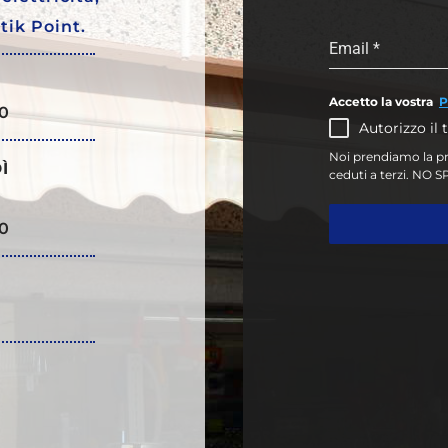
stik Point.
Email
*
Accetto la vostra
P
30
Autorizzo il 
Noi prendiamo la pri
Ì
ceduti a terzi. NO 
30