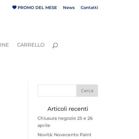
P
R
O
M
O
D
E
L
M
E
S
E
News
Contatti
INE
CARRELLO
Articoli recenti
Chiusura negozio 25 e 26
aprile
Novità: Novecento Paint