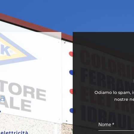
Odiamo lo spam, isc
nostre ne
A
Nome
*
elettricità,