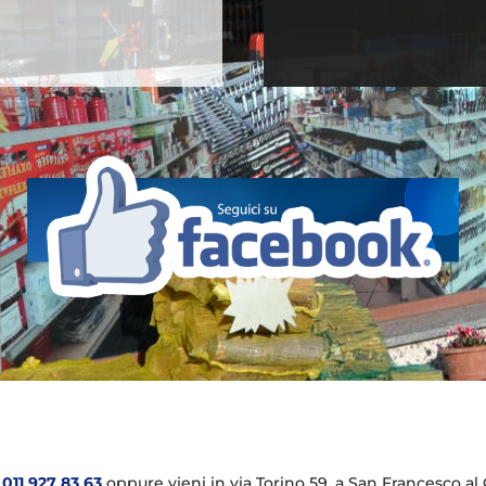
l
011 927 83 63
oppure vieni in via Torino 59, a San Francesco al