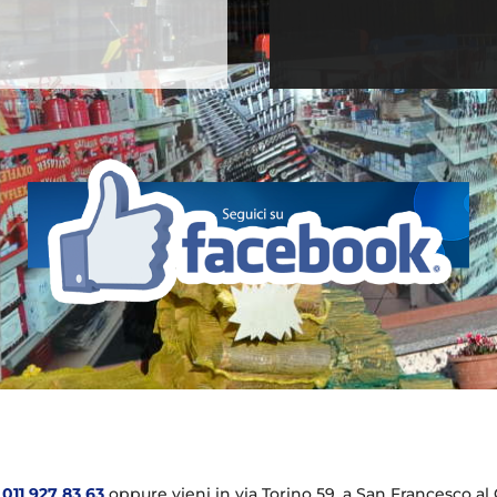
l
011 927 83 63
oppure vieni in via Torino 59, a San Francesco al