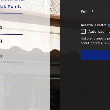
stik Point.
Email
*
Accetto la vostra
P
30
Autorizzo il 
Noi prendiamo la pri
Ì
ceduti a terzi. NO 
30