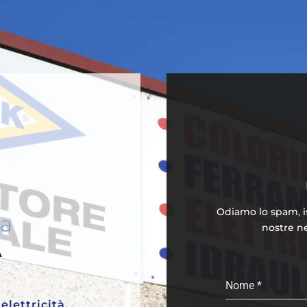
Odiamo lo spam, isc
nostre ne
A
Nome
*
elettricità,