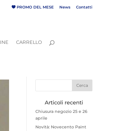
P
R
O
M
O
D
E
L
M
E
S
E
News
Contatti
INE
CARRELLO
Articoli recenti
Chiusura negozio 25 e 26
aprile
Novità: Novecento Paint